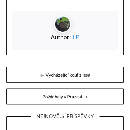
Author:
J P
Navigace
← Vycházející kouř z lesa
pro
příspěvek
Požár haly v Praze 4 →
NEJNOVĚJŠÍ PŘÍSPĚVKY