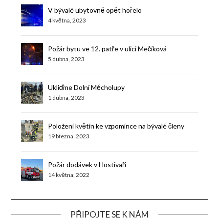
V bývalé ubytovně opět hořelo
4 května, 2023
Požár bytu ve 12. patře v ulici Mečíková
5 dubna, 2023
Ukliďme Dolní Měcholupy
1 dubna, 2023
Položení květin ke vzpomínce na bývalé členy
19 března, 2023
Požár dodávek v Hostivaři
14 května, 2022
PŘIPOJTE SE K NÁM